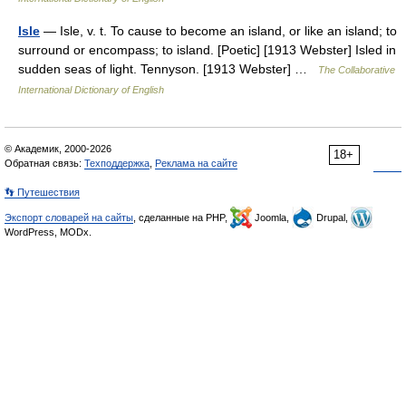
Isle
— Isle, v. t. To cause to become an island, or like an island; to
surround or encompass; to island. [Poetic] [1913 Webster] Isled in
sudden seas of light. Tennyson. [1913 Webster] …
The Collaborative
International Dictionary of English
© Академик, 2000-2026
18+
Обратная связь:
Техподдержка
,
Реклама на сайте
👣 Путешествия
Экспорт словарей на сайты
, сделанные на PHP,
Joomla,
Drupal,
WordPress, MODx.