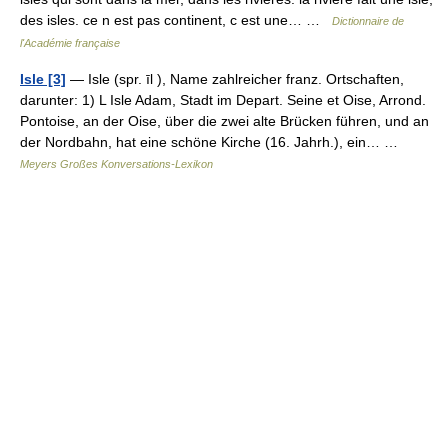
des isles. ce n est pas continent, c est une… …
Dictionnaire de
l'Académie française
Isle [3]
— Isle (spr. īl ), Name zahlreicher franz. Ortschaften,
darunter: 1) L Isle Adam, Stadt im Depart. Seine et Oise, Arrond.
Pontoise, an der Oise, über die zwei alte Brücken führen, und an
der Nordbahn, hat eine schöne Kirche (16. Jahrh.), ein… …
Meyers Großes Konversations-Lexikon