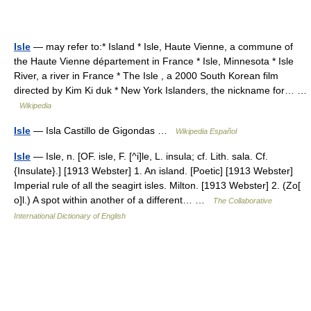
Isle
— may refer to:* Island * Isle, Haute Vienne, a commune of
the Haute Vienne département in France * Isle, Minnesota * Isle
River, a river in France * The Isle , a 2000 South Korean film
directed by Kim Ki duk * New York Islanders, the nickname for… …
Wikipedia
Isle
— Isla Castillo de Gigondas …
Wikipedia Español
Isle
— Isle, n. [OF. isle, F. [^i]le, L. insula; cf. Lith. sala. Cf.
{Insulate}.] [1913 Webster] 1. An island. [Poetic] [1913 Webster]
Imperial rule of all the seagirt isles. Milton. [1913 Webster] 2. (Zo[
o]l.) A spot within another of a different… …
The Collaborative
International Dictionary of English