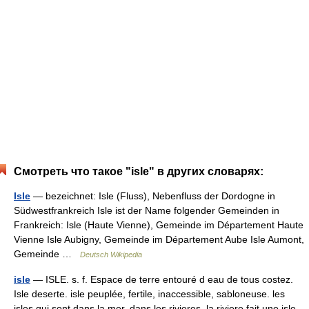
Смотреть что такое "isle" в других словарях:
Isle
— bezeichnet: Isle (Fluss), Nebenfluss der Dordogne in
Südwestfrankreich Isle ist der Name folgender Gemeinden in
Frankreich: Isle (Haute Vienne), Gemeinde im Département Haute
Vienne Isle Aubigny, Gemeinde im Département Aube Isle Aumont,
Gemeinde …
Deutsch Wikipedia
isle
— ISLE. s. f. Espace de terre entouré d eau de tous costez.
Isle deserte. isle peuplée, fertile, inaccessible, sabloneuse. les
isles qui sont dans la mer, dans les rivieres. la riviere fait une isle,