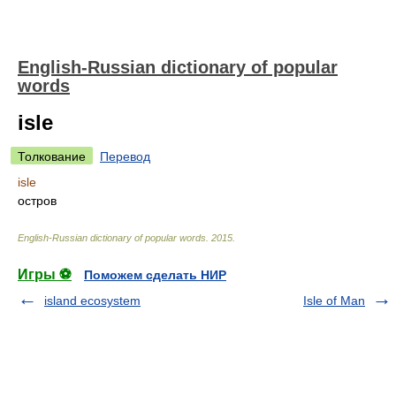
English-Russian dictionary of popular
words
isle
Толкование
Перевод
isle
остров
English-Russian dictionary of popular words
.
2015
.
Игры ⚽
Поможем сделать НИР
island ecosystem
Isle of Man