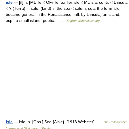
isle
— [īl] n. [ME ile < OFr ile, earlier isle < ML isla, contr. < L insula
< ? ( terra) in salo, (land) in the sea < salum, sea: the form isle
became general in the Renaissance, infl. by L insula] an island,
esp., a small island: poetic… …
English World dictionary
Isle
— Isle, n. [Obs.] See {Aisle}. [1913 Webster] …
The Collaborative
International Dictionary of English